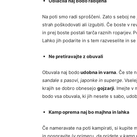
Oblačila naj bodo rabljena
Na poti smo radi sproščeni. Zato s seboj ne j
strah poškodovati ali izgubiti. Če boste v r
in prej boste postali tarča raznih roparjev. P
Lahko jih podarite in s tem razveselite in s
Ne pretiravajte z obuvali
Obuvala naj bodo
udobna in varna
. Če ste 
sandale s pasovi, japonke in superge
. Vsele
krajih se dobro obnesejo
gojzarji
. Imejte v 
bodo vsa obuvala, ki jih nesete s sabo, udob
Kamp oprema naj bo majhna in lahka
Če nameravate na poti kampirati, si kupite ma
in pospravite (
v primeru, da pridete v kamp 