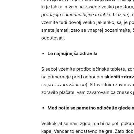
ki je lahka in vam ne zasede veliko prostora,
prodajajo samonapihljive in lahke blazine
),
vzemite tudi dovolj veliko jeklenko, saj je p
smete jemati, zato se vnaprej pozanimajte, 
odpotovati.
Le najnujnejša zdravila
S seboj vzemite protibolečinske tablete, zdra
najprimerneje pred odhodom
skleniti zdra
se pri zavarovalnicah
). S tovrstnim zavarov
zdravilo plačate, vam zavarovalnica znesek 
Med potjo se pametno odločajte glede
Velikokrat se nam zgodi, da bi na poti pokup
kape. Vendar to enostavno ne gre. Zato dobr