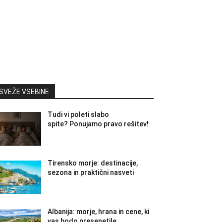
SVEŽE VSEBINE
Tudi vi poleti slabo
spite? Ponujamo pravo rešitev!
Tirensko morje: destinacije,
sezona in praktični nasveti
Albanija: morje, hrana in cene, ki
vas bodo presenetile