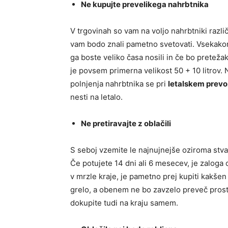
Ne kupujte prevelikega nahrbtnika
V trgovinah so vam na voljo nahrbtniki različ
vam bodo znali pametno svetovati. Vsekakor 
ga boste veliko časa nosili in če bo preteža
je povsem primerna velikost 50 + 10 litrov.
polnjenja nahrbtnika se pri
letalskem prevo
nesti na letalo.
Ne pretiravajte z oblačili
S seboj vzemite le najnujnejše oziroma stvari
Če potujete 14 dni ali 6 mesecev, je zaloga 
v mrzle kraje, je pametno prej kupiti kakšen
grelo, a obenem ne bo zavzelo preveč prostor
dokupite tudi na kraju samem.