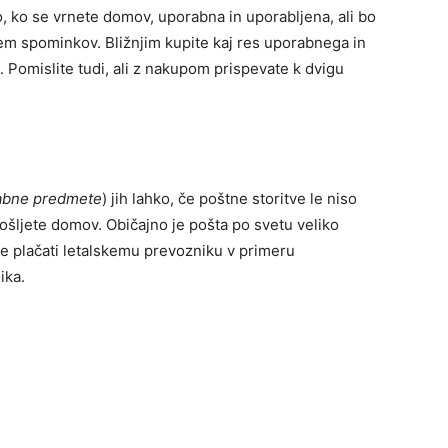
o, ko se vrnete domov, uporabna in uporabljena, ali bo
em spominkov. Bližnjim kupite kaj res uporabnega in
. Pomislite tudi, ali z nakupom prispevate k dvigu
orabne predmete
) jih lahko, če poštne storitve le niso
pošljete domov. Običajno je pošta po svetu veliko
te plačati letalskemu prevozniku v primeru
ika.