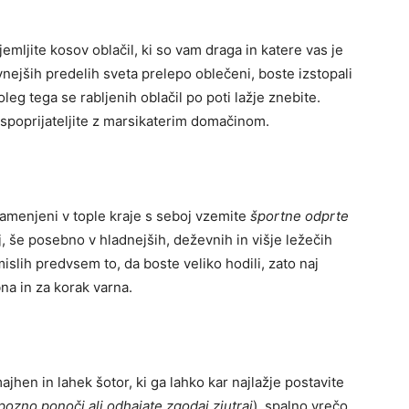
emljite kosov oblačil, ki so vam draga in katere vas je
evnejših predelih sveta prelepo oblečeni, boste izstopali
oleg tega se rabljenih oblačil po poti lažje znebite.
e spoprijateljite z marsikaterim domačinom.
namenjeni v tople kraje s seboj vzemite
športne odprte
j, še posebno v hladnejših, deževnih in višje ležečih
mislih predvsem to, da boste veliko hodili, zato naj
na in za korak varna.
jhen in lahek šotor, ki ga lahko kar najlažje postavite
pozno ponoči ali odhajate zgodaj zjutraj
), spalno vrečo,