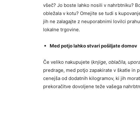
všeč? Jo boste lahko nosili v nahrbtniku? B
obležala v kotu? Omejite se tudi s kupovanj
jih ne zalagajte z neuporabnimi lovilci prahu
lokalne trgovine.
Med potjo lahko stvari pošiljate domov
Če veliko nakupujete (
knjige, oblačila, up
predrage, med potjo zapakirate v škatle in 
cenejša od dodatnih kilogramov, ki jih mora
prekoračitve dovoljene teže vašega nahrbtn