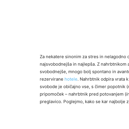
Za nekatere sinonim za stres in nelagodno 
najsvobodnejša in najlepša. Z nahrbtnikom
svobodnejše, mnogo bolj spontano in avantur
rezervirane
hotele
. Nahrbtnik odpira vrata
svobode je običajno vse, s čimer popotnik (
pripomoček – nahrbtnik pred potovanjem (
i
preglavico. Poglejmo, kako se kar najbolje zn