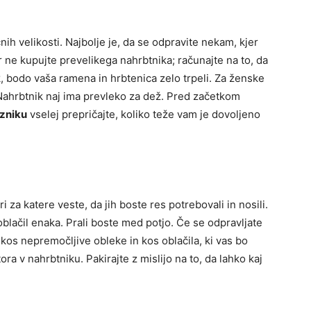
nih velikosti. Najbolje je, da se odpravite nekam, kjer
ne kupujte prevelikega nahrbtnika; računajte na to, da
k, bodo vaša ramena in hrbtenica zelo trpeli. Za ženske
 Nahrbtnik naj ima prevleko za dež. Pred začetkom
zniku
vselej prepričajte, koliko teže vam je dovoljeno
 za katere veste, da jih boste res potrebovali in nosili.
oblačil enaka. Prali boste med potjo. Če se odpravljate
 kos nepremočljive obleke in kos oblačila, ki vas bo
a v nahrbtniku. Pakirajte z mislijo na to, da lahko kaj