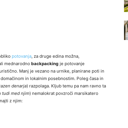
obliko
potovanja
, za druge edina možna,
 ali mednarodno
backpacking
je potovanje
istično. Manj je vezano na urnike, planirane poti in
 k domačinom in lokalnim posebnostim. Poleg časa in
razen denarja
) razpolaga. Kljub temu pa nam ravno ta
n tudi med njim
) nemalokrat povzroči marsikatero
ajti z njim: