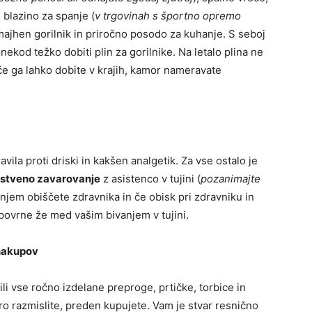
 blazino za spanje (
v trgovinah s športno opremo
 majhen gorilnik in priročno posodo za kuhanje. S seboj
onekod težko dobiti plin za gorilnike. Na letalo plina ne
če ga lahko dobite v krajih, kamor nameravate
vila proti driski in kakšen analgetik. Za vse ostalo je
vstveno zavarovanje
z asistenco v tujini (
pozanimajte
anjem obiščete zdravnika in če obisk pri zdravniku in
povrne že med vašim bivanjem v tujini.
 nakupov
ili vse ročno izdelane preproge, prtičke, torbice in
o razmislite, preden kupujete. Vam je stvar resnično