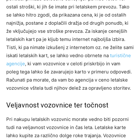
ostali stroški, ki jih še imate pri letalskem prevozu. Tako
se lahko hitro zgodi, da prikazana cena, ki je od ostalih
najnižja, postane z doplačili dražja od drugih ponudb, ki
že vključujejo vse stroške prevoza. Za iskanje cenejših
letalskih kart pa je kljub temu internet najboljša izbira.
Tisti, ki pa nimate izkušenj z internetom oz. ne želite sami
iskati letalskih kart, se lahko vedno obrnete na
turistične
agencije
, ki vam vozovnice v celoti priskrbijo in vam
poleg tega lahko še zavarujejo karto v primeru odpovedi.
Računati pa morate, da vam bo agencija v ceno letalske
vozovnice vštela tudi njihov delež za opravljeno storitev.
Veljavnost vozovnice ter točnost
Pri nakupu letalskih vozovnic morate vedno biti pozorni
tudi na veljavnost vozovnice in čas leta. Letalske karte
lahko kupite za različno dolge roke trajanja. Vozovnice