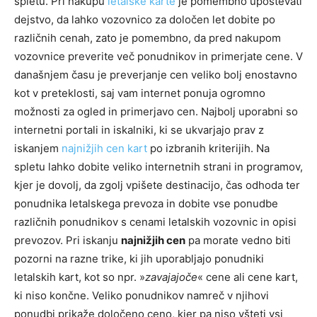
spletu. Pri nakupu
letalske karte
je pomembno upoštevati
dejstvo, da lahko vozovnico za določen let dobite po
različnih cenah, zato je pomembno, da pred nakupom
vozovnice preverite več ponudnikov in primerjate cene. V
današnjem času je preverjanje cen veliko bolj enostavno
kot v preteklosti, saj vam internet ponuja ogromno
možnosti za ogled in primerjavo cen. Najbolj uporabni so
internetni portali in iskalniki, ki se ukvarjajo prav z
iskanjem
najnižjih cen kart
po izbranih kriterijih. Na
spletu lahko dobite veliko internetnih strani in programov,
kjer je dovolj, da zgolj vpišete destinacijo, čas odhoda ter
ponudnika letalskega prevoza in dobite vse ponudbe
različnih ponudnikov s cenami letalskih vozovnic in opisi
prevozov. Pri iskanju
najnižjih cen
pa morate vedno biti
pozorni na razne trike, ki jih uporabljajo ponudniki
letalskih kart, kot so npr. »
zavajajoče
« cene ali cene kart,
ki niso končne. Veliko ponudnikov namreč v njihovi
ponudbi prikaže določeno ceno, kjer pa niso všteti vsi