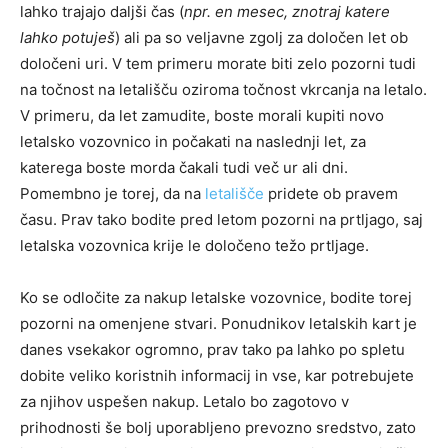
lahko trajajo daljši čas (
npr. en mesec, znotraj katere
lahko potuješ
) ali pa so veljavne zgolj za določen let ob
določeni uri. V tem primeru morate biti zelo pozorni tudi
na točnost na letališču oziroma točnost vkrcanja na letalo.
V primeru, da let zamudite, boste morali kupiti novo
letalsko vozovnico in počakati na naslednji let, za
katerega boste morda čakali tudi več ur ali dni.
Pomembno je torej, da na
letališče
pridete ob pravem
času. Prav tako bodite pred letom pozorni na prtljago, saj
letalska vozovnica krije le določeno težo prtljage.
Ko se odločite za nakup letalske vozovnice, bodite torej
pozorni na omenjene stvari. Ponudnikov letalskih kart je
danes vsekakor ogromno, prav tako pa lahko po spletu
dobite veliko koristnih informacij in vse, kar potrebujete
za njihov uspešen nakup. Letalo bo zagotovo v
prihodnosti še bolj uporabljeno prevozno sredstvo, zato