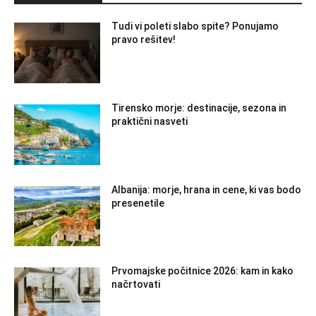
Tudi vi poleti slabo spite? Ponujamo
pravo rešitev!
Tirensko morje: destinacije, sezona in
praktični nasveti
Albanija: morje, hrana in cene, ki vas bodo
presenetile
Prvomajske počitnice 2026: kam in kako
načrtovati